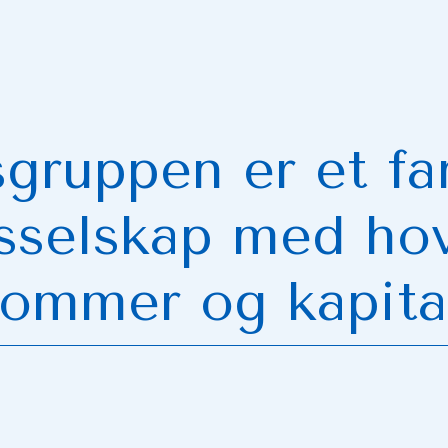
ruppen er et fa
gsselskap med ho
dommer og kapital