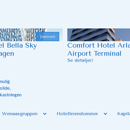
Danmark
l Bella Sky
Comfort Hotel Arl
agen
Airport Terminal
Se detaljer
mulig
olide,
vkastningen
 Wenaasgruppen
Hotelleiendommer
Kapit
er med