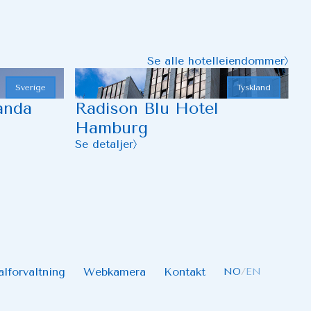
Se alle hotelleiendommer
Sverige
Tyskland
anda
Radison Blu Hotel
Hamburg
Se detaljer
alforvaltning
Webkamera
Kontakt
NO
/
EN