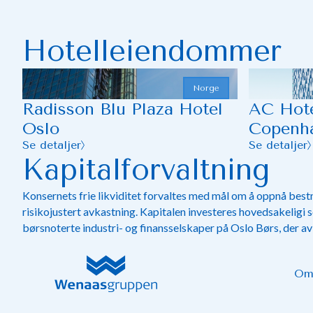
Hotelleiendommer
Norge
Radisson Blu Plaza Hotel
AC Hote
Oslo
Copenh
Se detaljer
Se detaljer
Kapitalforvaltning
Konsernets frie likviditet forvaltes med mål om å oppnå best
risikojustert avkastning. Kapitalen investeres hovedsakeligi s
børsnoterte industri- og finansselskaper på Oslo Børs, der a
hentes gjennom både utbytte og verdistigning.
Om
I tillegg investerer konsernet i høyrente- og fondsobligasjon
attraktive betingelser i nordiske banker og industriselskaper.