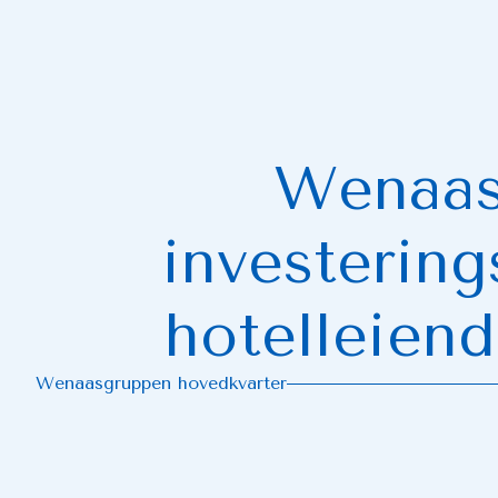
Wenaasg
investerin
hotelleien
Wenaasgruppen hovedkvarter